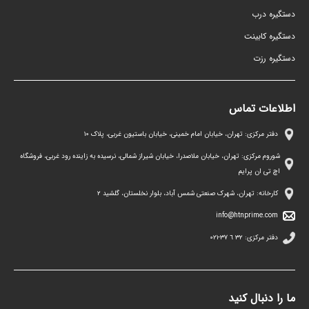
دستگیره درب
دستگیره کابینت
دستگیره رزت
اطلاعات تماس
دفتر مرکزی: تهران، خیابان امام خمینی، خیابان باستیون غربی، پلاک ١٠
شوروم مرکزی: تهران، خیابان ملاصدرا، خیابان شیراز شمالی، نرسیده به زاینده رود غربی، فروشگاه
اچ تی ان پرایم
کارخانه: تهران، شهرک صنعتی شمس آباد، بلوار نخلستان، گلشید ۲
info@htnprime.com
دفتر مرکزی:
٣٢ ٦ ٣٧-٠٢١
ما را دنبال کنید