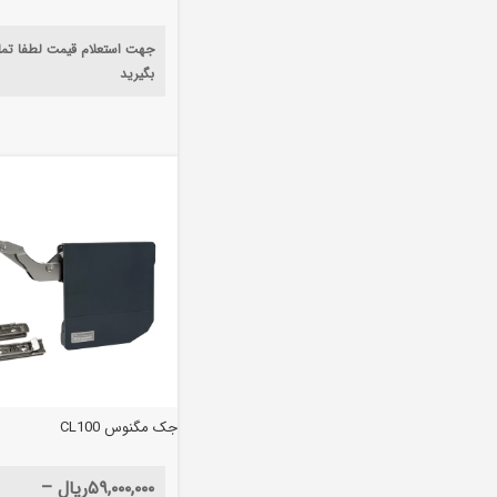
جهت استعلام قیمت لطفا تم
بگیرید
جک مگنوس CL100
۵۹,۰۰۰,۰۰۰
ریال
–