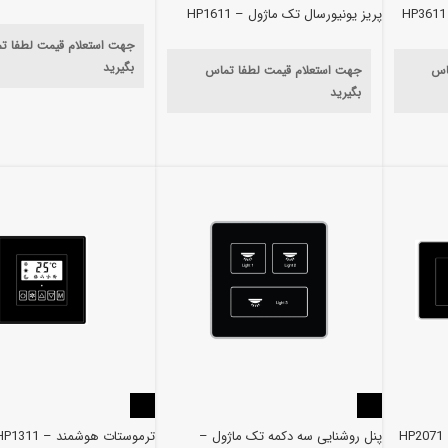
پریز یونیورسال تک ماژول – HP1611
جهت استعلام قیمت لطفا ت
بگیرید
اس
جهت استعلام قیمت لطفا تماس
بگیرید
پنل روشنایی سه دکمه تک ماژول –
ترموستات هوشمند – HP1311