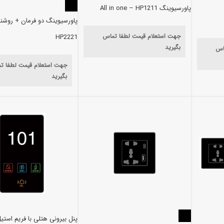
پاورسیوینگ All in one – HP1211
پاورسیوینگ دو فرمان + روشنا
جهت استعلام قیمت لطفا تماس
HP2221
بگیرید
اس
جهت استعلام قیمت لطفا ت
بگیرید
پنل بیرونی هتلی با فریم استیل 1011