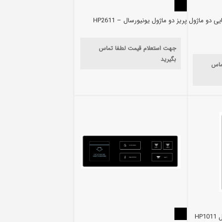
یی دو ماژول
پریز دو ماژول یونیورسال – HP2611
جهت استعلام قیمت لطفا تماس
بگیرید
ماس
HP