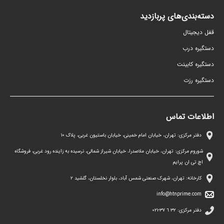
دسته‌بندی‌های پربازدید
قفل دیجیتال
دستگیره درب
دستگیره کابینت
دستگیره رزت
اطلاعات تماس
دفتر مرکزی: تهران، خیابان امام خمینی، خیابان باستیون غربی، پلاک ١٠
شوروم مرکزی: تهران، خیابان ملاصدرا، خیابان شیراز شمالی، نرسیده به زاینده رود غربی، فروشگاه
اچ تی ان پرایم
کارخانه: تهران، شهرک صنعتی شمس آباد، بلوار نخلستان، گلشید ۲
info@htnprime.com
دفتر مرکزی:
٣٢ ٦ ٣٧-٠٢١