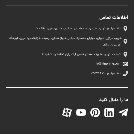
اطلاعات تماس
دفتر مرکزی: تهران، خیابان امام خمینی، خیابان باستیون غربی، پلاک ١٠
شوروم مرکزی: تهران، خیابان ملاصدرا، خیابان شیراز شمالی، نرسیده به زاینده رود غربی، فروشگاه
اچ تی ان پرایم
کارخانه: تهران، شهرک صنعتی شمس آباد، بلوار نخلستان، گلشید ۲
info@htnprime.com
دفتر مرکزی:
٣٢ ٦ ٣٧-٠٢١
ما را دنبال کنید