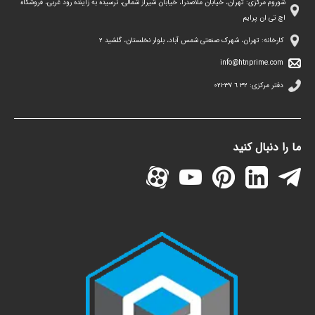
شوروم مرکزی: تهران، خیابان ملاصدرا، خیابان شیراز شمالی، نرسیده به زاینده رود غربی، فروشگاه
اچ تی ان پرایم
کارخانه: تهران، شهرک صنعتی شمس آباد، بلوار نخلستان، گلشید ۲
info@htnprime.com
دفتر مرکزی:
٣٢ ٦ ٣٧-٠٢١
ما را دنبال کنید