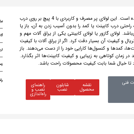
لولا گازور ساده P100 از جنس آهن است که با گالوانیزه آبکاری شده است. این لولای پر مصرف و کاربردی با 4 پیچ بر روی درب
برن
 راحتی درب کابینت یا کمد را بدون آسیب زدن به آن، باز یا
یه بازشو لولا گازور مدل P10، حدود 90 درجه می‌باشد. لولای گازور یا لولای کابینتی یکی از یراق آلات مهم و
ال و کیفیت آن بسیار دقت کرد. اگر از یراق آلات با کیفیت
‌ها، کمدها و کنسول‌ها کارایی خود را از دست می‌دهند. باز
ار
در زمان کوتاهی به زیبایی و کیفیت کابینت‌ها اثر بگذارد.
زما
را
 فنی
نقشه
شابلون
راهنمای
محصول
نصب
نصب و
راه‌اندازی