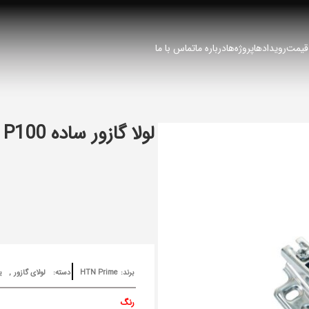
 قیمت
رویدادها
پروژه‌ها
درباره ما
تماس با ما
لولا گازور ساده P100
برند:
HTN Prime
دسته:
لولای گازور
,
ی
رنگ