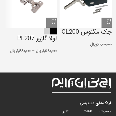
جک مگنوس CL200
لولا گازور PL207
م
۶۰,۰۰۰,۰۰۰
ریال
۱,۵۸۰,۰۰۰
ریال
–
۱,۶۸۰,۰۰۰
ریال
۰۰
لینک‌های دسترسی
محصولات
کاتالوگ
گالری