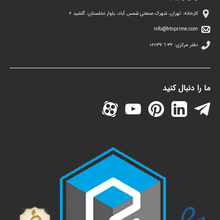
کارخانه: تهران، شهرک صنعتی شمس آباد، بلوار نخلستان، گلشید ۲
info@htnprime.com
دفتر مرکزی:
٣٢ ٦ ٣٧-٠٢١
ما را دنبال کنید