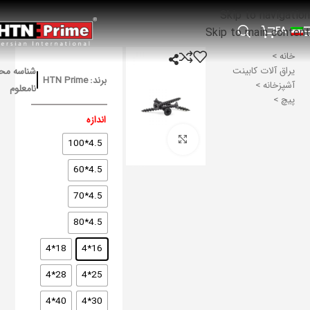
Skip to navigation
FA
Skip to main content
خانه
یراق آلات کابینت
شناسه مح
برند:
HTN Prime
آشپزخانه
نامعلوم
پیچ
اندازه
برای بزرگنمایی کلیک کنید
4.5*100
4.5*60
4.5*70
4.5*80
18*4
16*4
28*4
25*4
40*4
30*4