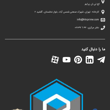
اچ تی ان پرایم
کارخانه: تهران، شهرک صنعتی شمس آباد، بلوار نخلستان، گلشید ۲
info@htnprime.com
دفتر مرکزی:
٣٢ ٦ ٣٧-٠٢١
ما را دنبال کنید