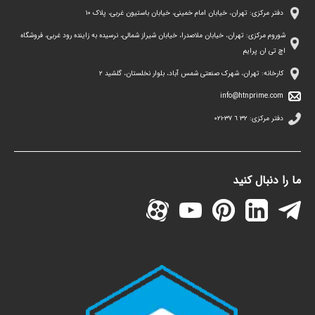
دفتر مرکزی: تهران، خیابان امام خمینی، خیابان باستیون غربی، پلاک ١٠
شوروم مرکزی: تهران، خیابان ملاصدرا، خیابان شیراز شمالی، نرسیده به زاینده رود غربی، فروشگاه
اچ تی ان پرایم
کارخانه: تهران، شهرک صنعتی شمس آباد، بلوار نخلستان، گلشید ۲
info@htnprime.com
دفتر مرکزی:
٣٢ ٦ ٣٧-٠٢١
ما را دنبال کنید