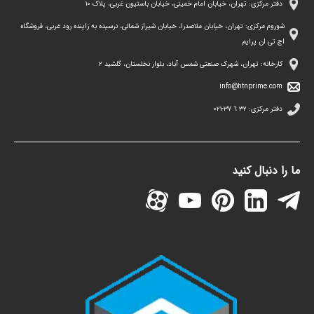
دفتر مرکزی: تهران، خیابان امام خمینی، خیابان باستیون غربی، پلاک ١٠
شوروم مرکزی: تهران، خیابان ملاصدرا، خیابان شیراز شمالی، نرسیده به زاینده رود غربی، فروشگاه
اچ تی ان پرایم
کارخانه: تهران، شهرک صنعتی شمس آباد، بلوار نخلستان، گلشید ۲
info@htnprime.com
دفتر مرکزی:
٣٢ ٦ ٣٧-٠٢١
ما را دنبال کنید