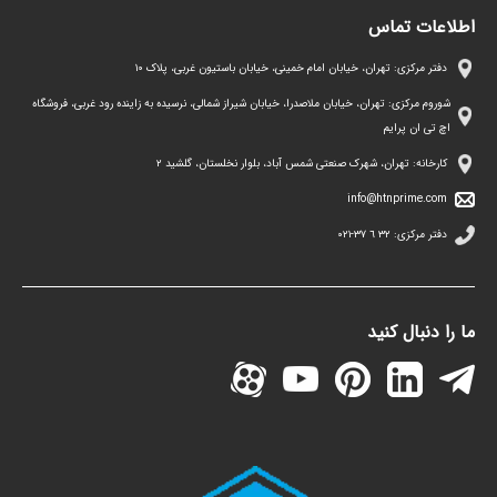
اطلاعات تماس
دفتر مرکزی: تهران، خیابان امام خمینی، خیابان باستیون غربی، پلاک ١٠
شوروم مرکزی: تهران، خیابان ملاصدرا، خیابان شیراز شمالی، نرسیده به زاینده رود غربی، فروشگاه
اچ تی ان پرایم
کارخانه: تهران، شهرک صنعتی شمس آباد، بلوار نخلستان، گلشید ۲
info@htnprime.com
دفتر مرکزی:
٣٢ ٦ ٣٧-٠٢١
ما را دنبال کنید