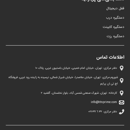
قفل دیجیتال
دستگیره درب
دستگیره کابینت
دستگیره رزت
اطلاعات تماس
دفتر مرکزی: تهران، خیابان امام خمینی، خیابان باستیون غربی، پلاک ١٠
شوروم مرکزی: تهران، خیابان ملاصدرا، خیابان شیراز شمالی، نرسیده به زاینده رود غربی، فروشگاه
اچ تی ان پرایم
کارخانه: تهران، شهرک صنعتی شمس آباد، بلوار نخلستان، گلشید ۲
info@htnprime.com
دفتر مرکزی:
٣٢ ٦ ٣٧-٠٢١