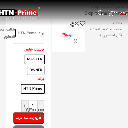
Skip to navigation
FA
Skip to main content
خانه
محصولات هوشمند
شناسه مح
برند:
HTN Prime
قفل استخری
نامعلوم
برای بزرگنمایی کلیک کنید
قابلیت خاص
MASTER
OWNER
برند
HTN Prime
+
-
۲,۳۰۰,۰۰۰
ریال
افزودن به سبد خرید