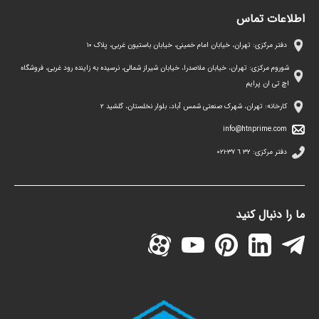
اطلاعات تماس
دفتر مرکزی: تهران، خیابان امام خمینی، خیابان باستیون غربی، پلاک ١٠
شوروم مرکزی: تهران، خیابان ملاصدرا، خیابان شیراز شمالی، نرسیده به زاینده رود غربی، فروشگاه
اچ تی ان پرایم
کارخانه: تهران، شهرک صنعتی شمس آباد، بلوار نخلستان، گلشید ۲
info@htnprime.com
دفتر مرکزی:
٣٢ ٦ ٣٧-٠٢١
ما را دنبال کنید