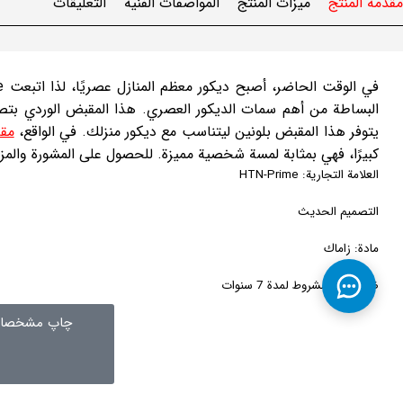
مقدمة المنتج
ميزات المنتج
المواصفات الفنية
التعليقات
البساطة من أهم سمات الديكور العصري. هذا المقبض الوردي بتصمي
يتوفر هذا المقبض بلونين ليتناسب مع ديكور منزلك. في الواقع،
مقا
كبيرًا، فهي بمثابة لمسة شخصية مميزة. للحصول على المشورة والمزيد من ا
العلامة التجارية: HTN-Prime
التصميم الحديث
مادة: زاماك
ضمان غير مشروط لمدة 7 سنوات
چاپ مشخصات