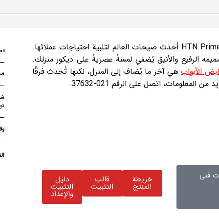
في الوقت الحاضر، أصبح ديكور معظم المنازل عصريًا، لذا اتبعت HTN Prime أحدث صيحات العالم لتلبية احتياجات عملائها.
الع
مه الرفيع والأنيق يُضفي لمسةً عصريةً على ديكور منزلك.
بض الأبواب
هي آخر ما يُضاف إلى المنزل، لكنها تُحدث فرقًا
لمعلومات، اتصل على الرقم 021-37632.
شح
تو
وق
ال
 فنی
خريطة
قالب
دليل
المنتج
التثبيت
التثبيت
والإعداد