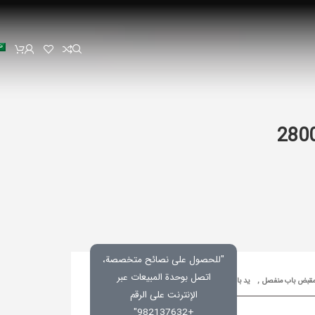
"للحصول على نصائح متخصصة،
اتصل بوحدة المبيعات عبر
قبض باب منفصل
,
ید باب
رمز المنتج:
غير محدد
الإنترنت على الرقم
+982137632"