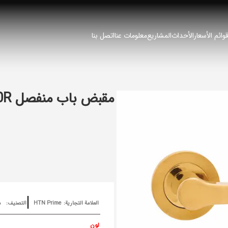
وائم الأسعار
الأحداث
المشاريع
معلومات عنا
اتصل بنا
مقبض باب منفصل 2800R
العلامة التجارية:
HTN Prime
التصنيف:
م
لون