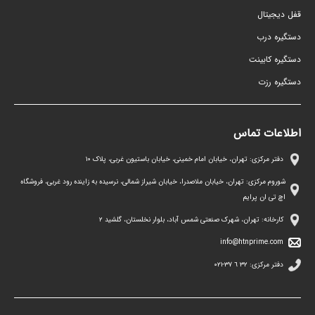
قفل دیجیتال
دستگیره درب
دستگیره کابینت
دستگیره رزت
اطلاعات تماس
دفتر مرکزی: تهران، خیابان امام خمینی، خیابان باستیون غربی، پلاک ١٠
شوروم مرکزی: تهران، خیابان ملاصدرا، خیابان شیراز شمالی، نرسیده به زاینده رود غربی، فروشگاه
اچ تی ان پرایم
کارخانه: تهران، شهرک صنعتی شمس آباد، بلوار نخلستان، گلشید ۲
info@htnprime.com
دفتر مرکزی:
٣٢ ٦ ٣٧-٠٢١