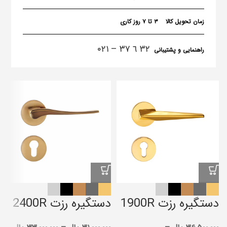
زمان تحویل کالا
۳ تا ۷ روز کاری
٣٢ ٦ ٣٧ – ۰۲۱
راهنمایی و پشتیبانی
دستگیره رزت 1900R
دستگیره رزت 2400R
د