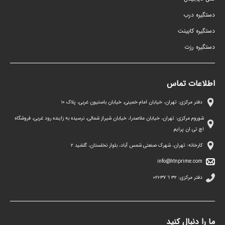
دستگیره درب
دستگیره کابینت
دستگیره رزت
اطلاعات تماس
دفتر مرکزی: تهران، خیابان امام خمینی، خیابان باستیون غربی، پلاک ١٠
شوروم مرکزی: تهران، خیابان ملاصدرا، خیابان شیراز شمالی، نرسیده به زاینده رود غربی، فروشگاه
اچ تی ان پرایم
کارخانه: تهران، شهرک صنعتی شمس آباد، بلوار نخلستان، گلشید ۲
info@htnprime.com
دفتر مرکزی:
٣٢ ٦ ٣٧-٠٢١
ما را دنبال کنید