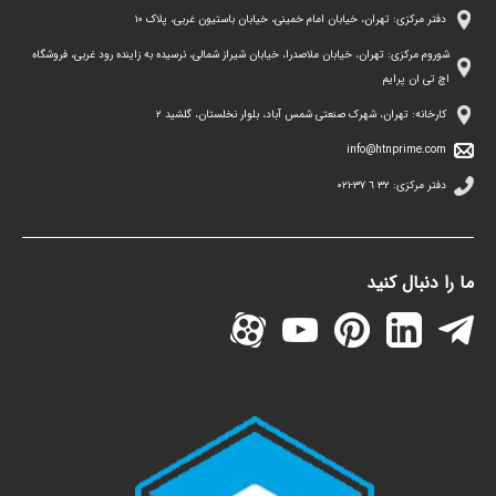
دفتر مرکزی: تهران، خیابان امام خمینی، خیابان باستیون غربی، پلاک ١٠
شوروم مرکزی: تهران، خیابان ملاصدرا، خیابان شیراز شمالی، نرسیده به زاینده رود غربی، فروشگاه
اچ تی ان پرایم
کارخانه: تهران، شهرک صنعتی شمس آباد، بلوار نخلستان، گلشید ۲
info@htnprime.com
دفتر مرکزی:
٣٢ ٦ ٣٧-٠٢١
ما را دنبال کنید