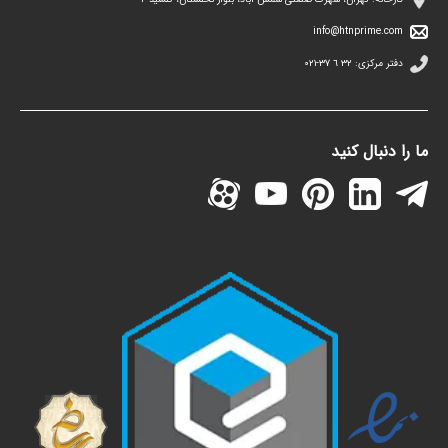
info@htnprime.com
دفتر مرکزی:
٣٢ ٦ ٣٧-٠٢١
ما را دنبال کنید