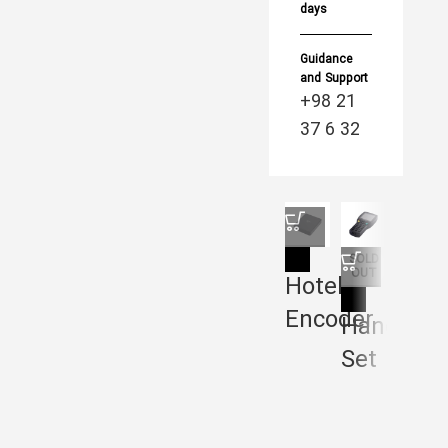
days
Guidance
and Support
+98 21
37 6 32
SOLD
OUT
Hotel
Pow
Encoder
Savi
Hand
Set