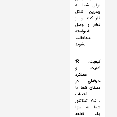
برقی شما به
بهترین شکل
کار کنند و از
قطع و وصل
ناخواسته
محافظت
شوند.
🛠️
کیفیت،
امنیت
و
عملکرد
حرفه‌ای
در
دستان
شما
با
انتخاب
کنتاکتور AC ،
شما نه تنها
یک قطعه