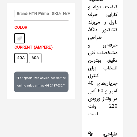
کیفیت، دوام و
Brand:
HTN Prime
SKU:
N/A
کارایی حرف
اول را می‌زند.
COLOR
ACکنتاکتور با
طراحی
حرفه‌ای و
CURRENT (AMPERE)
مشخصات فنی
40A
60A
دقیق، بهترین
انتخاب برای
کنترل
""For specialized advice, contact the
جریان‌های 40
online sales unit at +982137632""
آمپر و 60 آمپر
در ولتاژ ورودی
220 ولت
است.
🔩
طراحی،