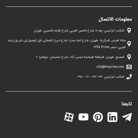
معلومات الاتصال
المكتب الرئيسي: رقم ١٠، شارع الحصن الغربي، شارع الإمام الخميني، طهران
صالة العرض المركزية: طهران، شارع الملا صدرا، شارع شيراز الشمالي، قبل الوصول إلى طريق زاينده
الغربي، متجر HTN Prime
المصنع: طهران، المنطقة الصناعية شمس آباد، شارع نخلستان، جولشيد ۲
info@htnprime.com
المكتب الرئيسي:
٣٢ ٦ ٣٧ – ٢١ – ۹۸+
تابعنا