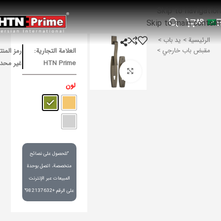
Skip to navigation
AR
Skip to main content
الرئيسية
ید باب
مقبض باب خارجي
العلامة التجارية:
رمز المنت
HTN Prime
غير محد
Click to enlarge
لون
"للحصول على نصائح
متخصصة، اتصل بوحدة
المبيعات عبر الإنترنت
على الرقم +982137632"