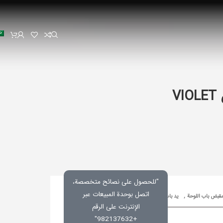
V
"للحصول على نصائح متخصصة،
اتصل بوحدة المبيعات عبر
قبض باب اللوحة
,
ید باب
رمز المنتج:
غير محدد
الإنترنت على الرقم
+982137632"