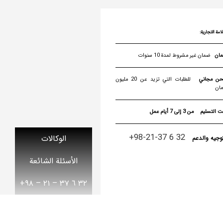
لامة التجارية:
ضمان غير مشروط لمدة 10 سنوات
ن مجاني
للطلبات التي تزيد عن 20 مليون
مان
ت التسليم
من 3 إلى 7 أيام عمل
32 6 37-21-98+
الوكالات
توجيه والدعم
الأسئلة الشائعة
٣٢ ٦ ٣٧ – ٢١ – ۹۸+