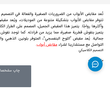
تُعد مقابض الأبواب من الضروريات الصغيرة والفعالة في التصميم الد
تتوفر مقابض الأبواب بتشكيلة متنوعة من الموديلات، ويُعد مق
وأكثرها رواجًا. يتميز هذا المقبض الجميل، المصمم على الطراز ال
يتميز بنقوش قطرية صغيرة، مما يزيد من فرادته. كما توجد نقوش
جمالية. يُعد مقبض “اللوح البنفسجي”، المتوفر بلونين: الذهبي وا
التواصل مع مستشارينا لشراء
مقابض أبواب
.
التصميم الكلاسيكي
مادة: زاماك
چاپ مشخصات