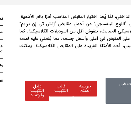
اخلي، لذا يُعد اختيار المقبض المناسب أمرًا بالغ الأهمية.
الع
بض “اللوح البنفسجي” من أجمل مقابض “إتش تي إن برايم”
كلاسيكي الحديث، بنقوش أقل من الموديلات الكلاسيكية. كما
 على المقبض في أعلى وأسفل جسمه، مما يُضفي عليه لمسة
لبني، أحد الأمثلة الفريدة على المقابض الكلاسيكية. يمكنك
شح
تو
وق
ال
 فنی
خريطة
قالب
دليل
المنتج
التثبيت
التثبيت
والإعداد