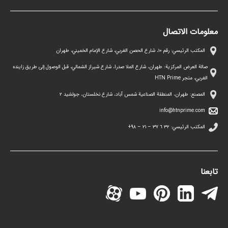
معلومات الاتصال
المكتب الرئيسي: رقم ١٠، شارع الحصن الغربي، شارع الإمام الخميني، طهران
صالة العرض المركزية: طهران، شارع الملا صدرا، شارع شيراز الشمالي، قبل الوصول إلى طريق زاينده
الغربي، متجر HTN Prime
المصنع: طهران، المنطقة الصناعية شمس آباد، شارع نخلستان، جولشيد ۲
info@htnprime.com
المكتب الرئيسي:
٣٢ ٦ ٣٧ – ٢١ – ۹۸+
تابعنا