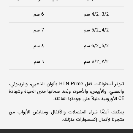
3/2_4/2 سم
6 سم
4/2_5/2 سم
7 سم
5/2_6/2 سم
٨ سم
٧/٢_٨/٢ سم
٩ سم
تتوفر أسطوانات قفل HTN Prime بألوان الذهبي، والزيتوني،
والفضي، والأبيض، والأسود، ويُعد ضمانها مدى الحياة وشهادة
CE الأوروبية دليلاً على جودتها الفائقة.
يمكنك أيضًا شراء المفصلات والأقفال ومقابض الأبواب من
متجرنا لإكمال إكسسوارات منزلك.