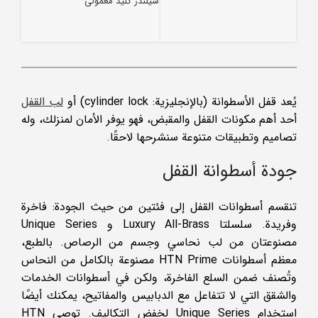
سیلندر کلید معمولی
يُعد قفل الأسطوانة (بالإنجليزية: cylinder lock) أو
لب القفل
أحد أهم مكونات القفل والمقبض، فهو يوفر الأمان لمنزلك، وله
تصاميم وتطبيقات متنوعة سنشرحها لاحقًا.
جودة أسطوانة القفل
تنقسم أسطوانات القفل إلى فئتين من حيث الجودة: فاخرة
وفريدة. سلسلتا Luxury All-Brass و Unique Series
مصنوعتان من لب نحاسي وجسم من الرصاص. بالطبع،
معظم أسطوانات HTN Prime مصنوعة بالكامل من النحاس
وتُصنف ضمن السلع الفاخرة، ولكن في أسطوانات الخدمات
والشقق التي لا تتفاعل مع الدبابيس والمفاتيح، يمكنك أيضًا
استخدام Unique Series لخفض التكاليف. توصي HTN