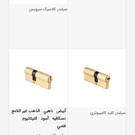
سیلندر کلاسیک سرویس
أبيض
ذهبي
الذهب غير اللامع
سیلندر کلید کامپیوتری
نسكافيه
أسود
التيتانيوم
فضي