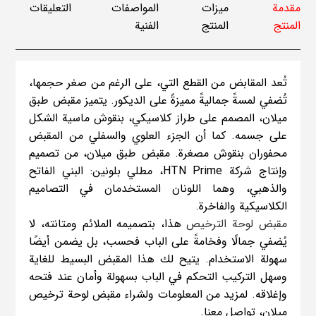
مقدمة
ميزات
المواصفات
التعليقات
المنتج
المنتج
الفنية
تُعد المقابض من القطع التي، على الرغم من صغر حجمها،
تُضفي لمسةً جماليةً مميزةً على الديكور. يتميز مقبض طبق
ميلان، المصمم على طراز كلاسيكي، بنقوش ماسية الشكل
على جسمه. كما أن الجزء العلوي والسفلي من المقبض
محفوران بنقوش مصغرة. مقبض طبق ميلان، من تصميم
وإنتاج شركة HTN Prime، مطلي بلونين: البني الفاتح
والذهبي، وهما اللونان المستخدمان في التصاميم
الكلاسيكية والفاخرة.
مقبض لوحة الترخيص
هذا، بتصميمه الملائم ومتانته، لا
يُضفي جمالًا وفخامةً على الباب فحسب، بل يضمن أيضًا
سهولة الاستخدام. يتيح لك هذا المقبض البسيط للغاية
وسهل التركيب التحكم في الباب بسهولة وأمان عند فتحه
وإغلاقه. لمزيد من المعلومات ولشراء مقبض لوحة ترخيص
ميلان، تواصل معنا.