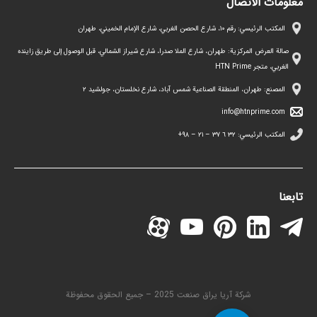
معلومات الاتصال
المكتب الرئيسي: رقم ١٠، شارع الحصن الغربي، شارع الإمام الخميني، طهران
صالة العرض المركزية: طهران، شارع الملا صدرا، شارع شيراز الشمالي، قبل الوصول إلى طريق زاينده
الغربي، متجر HTN Prime
المصنع: طهران، المنطقة الصناعية شمس آباد، شارع نخلستان، جولشيد ۲
info@htnprime.com
المكتب الرئيسي:
٣٢ ٦ ٣٧ – ٢١ – ۹۸+
تابعنا
شركة آريا يراق صنعت 2025 – جميع الحقوق محفوظة