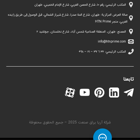
المكتب الرئيسي: رقم ١٠، شارع الحصن الغربي، شارع الإمام الخميني، طهران
صالة العرض المركزية: طهران، شارع الملا صدرا، شارع شيراز الشمالي، قبل الوصول إلى طريق زاينده
الغربي، متجر HTN Prime
المصنع: طهران، المنطقة الصناعية شمس آباد، شارع نخلستان، جولشيد ۲
info@htnprime.com
المكتب الرئيسي:
٣٢ ٦ ٣٧ – ٢١ – ۹۸+
تابعنا
شركة آريا يراق صنعت 2025 – جميع الحقوق محفوظة