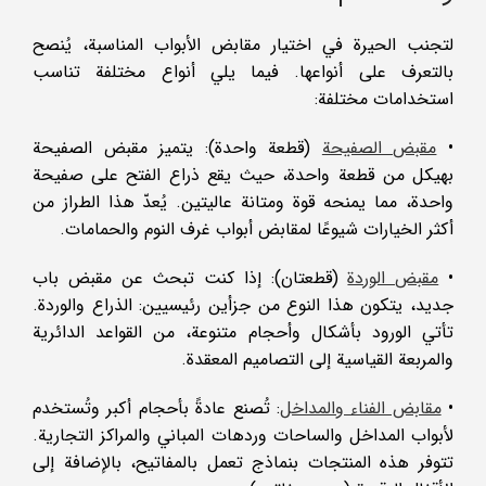
لتجنب الحيرة في اختيار مقابض الأبواب المناسبة، يُنصح
بالتعرف على أنواعها. فيما يلي أنواع مختلفة تناسب
استخدامات مختلفة:
•
مقبض الصفيحة
(قطعة واحدة): يتميز مقبض الصفيحة
بهيكل من قطعة واحدة، حيث يقع ذراع الفتح على صفيحة
واحدة، مما يمنحه قوة ومتانة عاليتين. يُعدّ هذا الطراز من
أكثر الخيارات شيوعًا لمقابض أبواب غرف النوم والحمامات.
•
مقبض الوردة
(قطعتان): إذا كنت تبحث عن مقبض باب
جديد، يتكون هذا النوع من جزأين رئيسيين: الذراع والوردة.
تأتي الورود بأشكال وأحجام متنوعة، من القواعد الدائرية
والمربعة القياسية إلى التصاميم المعقدة.
•
مقابض الفناء والمداخل
: تُصنع عادةً بأحجام أكبر وتُستخدم
لأبواب المداخل والساحات وردهات المباني والمراكز التجارية.
تتوفر هذه المنتجات بنماذج تعمل بالمفاتيح، بالإضافة إلى