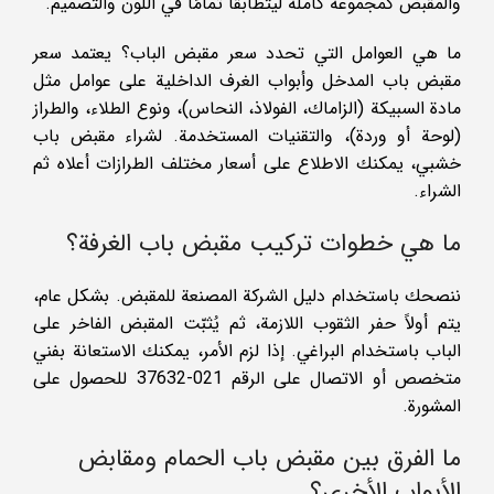
والمقبض كمجموعة كاملة ليتطابقا تمامًا في اللون والتصميم.
ما هي العوامل التي تحدد سعر مقبض الباب؟ يعتمد سعر
مقبض باب المدخل وأبواب الغرف الداخلية على عوامل مثل
مادة السبيكة (الزاماك، الفولاذ، النحاس)، ونوع الطلاء، والطراز
(لوحة أو وردة)، والتقنيات المستخدمة. لشراء مقبض باب
خشبي، يمكنك الاطلاع على أسعار مختلف الطرازات أعلاه ثم
الشراء.
ما هي خطوات تركيب مقبض باب الغرفة؟
ننصحك باستخدام دليل الشركة المصنعة للمقبض. بشكل عام،
يتم أولاً حفر الثقوب اللازمة، ثم يُثبّت المقبض الفاخر على
الباب باستخدام البراغي. إذا لزم الأمر، يمكنك الاستعانة بفني
متخصص أو الاتصال على الرقم 021-37632 للحصول على
المشورة.
ما الفرق بين مقبض باب الحمام ومقابض
الأبواب الأخرى؟