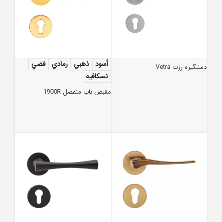
أسود
ذهبي
رمادي
فضي
دستگیره رزت Vetra
نسكافيه
مقبض باب منفصل 1900R