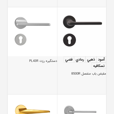
أسود
ذهبي
رمادي
فضي
دستگیره رزت PL43R
نسكافيه
مقبض باب منفصل 8500R