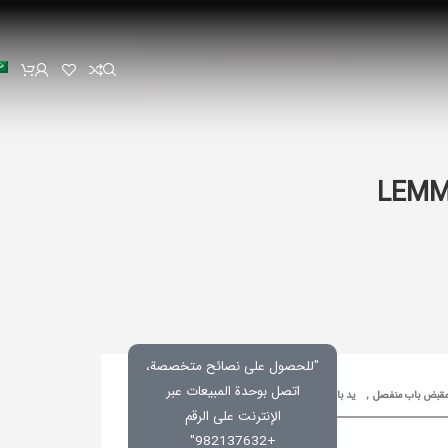
"للحصول على نصائح متخصصة،
اتصل بوحدة المبيعات عبر
قبض باب منفصل
,
ید باب
رمز المنتج:
غير محدد
الإنترنت على الرقم
+982137632"