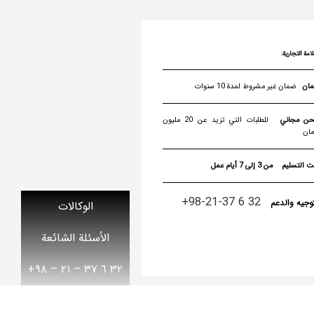
لامة التجارية:
ضمان غير مشروط لمدة 10 سنوات
ن مجاني
للطلبات التي تزيد عن 20 مليون
مان
ت التسليم
من 3 إلى 7 أيام عمل
32 6 37-21-98+
توجيه والدعم
الوكالات
الأسئلة الشائعة
٣٢ ٦ ٣٧ – ٢١ – ۹۸+