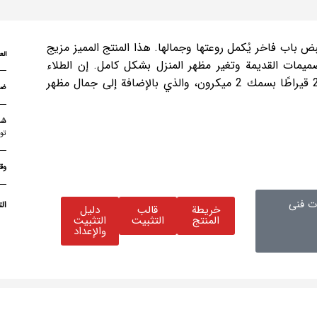
بض باب فاخر يُكمل روعتها وجمالها. هذا المنتج المميز مزيج
الع
مات القديمة وتغير مظهر المنزل بشكل كامل. إن الطلاء
مصنوع من الذهب عيار 24 قيراطًا بسمك 2 ميكرون، والذي بالإضافة إلى جمال مظهر
شح
تو
وق
 فنی
ال
خريطة
قالب
دليل
المنتج
التثبيت
التثبيت
والإعداد