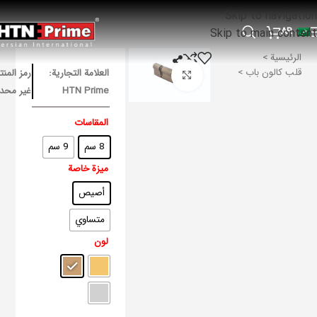
Skip to navigation
AR
Skip to main content
الرئيسية
قلب كالون باب
العلامة التجارية:
رمز المنت
Click to enlarge
HTN Prime
غير محد
المقاسات
8 سم
9 سم
ميزة خاصة
أصيص
متساوي
لون