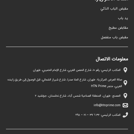
مقبض الباب الذكي
ید باب
مقابض مطبخ
مقبض باب منفصل
معلومات الاتصال
المكتب الرئيسي: رقم ١٠، شارع الحصن الغربي، شارع الإمام الخميني، طهران
صالة العرض المركزية: طهران، شارع الملا صدرا، شارع شيراز الشمالي، قبل الوصول إلى طريق زاينده
الغربي، متجر HTN Prime
المصنع: طهران، المنطقة الصناعية شمس آباد، شارع نخلستان، جولشيد ۲
info@htnprime.com
المكتب الرئيسي:
٣٢ ٦ ٣٧ – ٢١ – ۹۸+