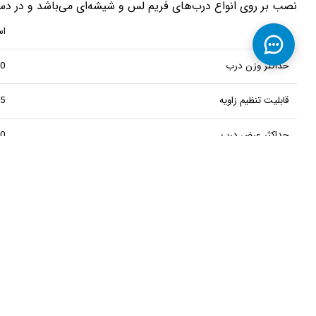
نصب بر روی انواع درب‌های فریم لس و شیشه‌ای می‌باشد و در دسته 
متریال
اس
حداکثر وزن درب
500 
قابلیت تنظیم زاویه
45 و 90
حداکثر عرض درب
350 س
حداکثر ارتفاع درب
350 س
چاپ مشخصات