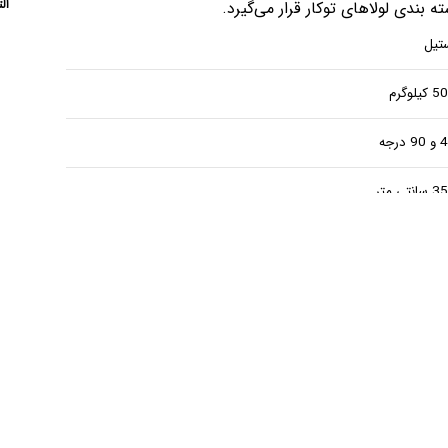
ال
بندی لولاهای توکار قرار می‌گیرد.
تیل
کیلوگرم
 درجه
انتی متر
انتی متر
 فنی
خريطة
قالب
دليل
المنتج
التثبيت
التثبيت
والإعداد