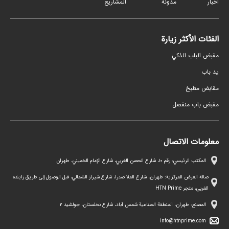
أخبار
مدونة
المشاريع
الفئات الأكثر زيارة
مقبض الباب الذكي
ید باب
مقابض مطبخ
مقبض باب منفصل
معلومات الاتصال
المكتب الرئيسي: رقم ١٠، شارع الحصن الغربي، شارع الإمام الخميني، طهران
صالة العرض المركزية: طهران، شارع الملا صدرا، شارع شيراز الشمالي، قبل الوصول إلى طريق زاينده
الغربي، متجر HTN Prime
المصنع: طهران، المنطقة الصناعية شمس آباد، شارع نخلستان، جولشيد ۲
info@htnprime.com