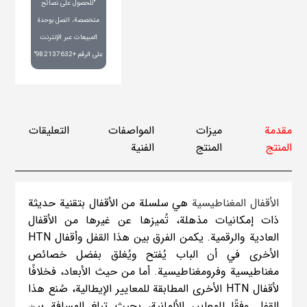
"للحصول على نصائح
متخصصة، اتصل بوحدة
المبيعات عبر الإنترنت
على الرقم +982137632"
مقدمة
ميزات
المواصفات
التعليقات
المنتج
المنتج
الفنية
الأقفال المغناطيسية
هي سلسلة من الأقفال بتقنية حديثة
ذات إمكانيات مذهلة، تُميزها عن غيرها من الأقفال
العادية والرقمية. يكمن الفرق بين هذا القفل وأقفال HTN
الأخرى في أن الباب يُفتح ويُغلق بفضل خصائص
مغناطيسية وفرومغناطيسية. أما من حيث الأبعاد، فخلافًا
لأقفال HTN الأخرى المطابقة للمعايير الإيطالية، صُنع هذا
القفل وفقًا للمعايير الألمانية، بحيث تبلغ المسافة بين