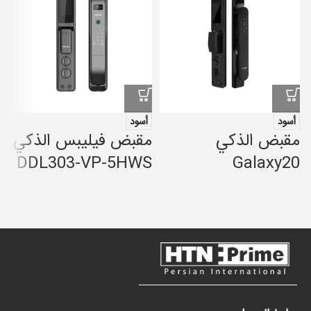
أسود
أسود
مقبض الذكي
مقبض فيليبس الذكي
م
DDL303-VP-5HWS
Galaxy20
ا