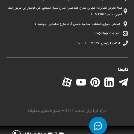
صالة العرض المركزية: طهران، شارع الملا صدرا، شارع شيراز الشمالي، قبل الوصول إلى طريق زاينده
الغربي، متجر HTN Prime
المصنع: طهران، المنطقة الصناعية شمس آباد، شارع نخلستان، جولشيد ۲
info@htnprime.com
المكتب الرئيسي:
٣٢ ٦ ٣٧ – ٢١ – ۹۸+
تابعنا
شركة آريا يراق صنعت 2025 – جميع الحقوق محفوظة