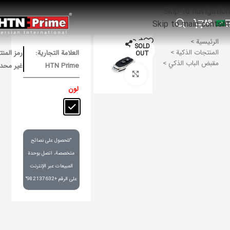
Skip to navigation
AR
Skip to main content
الرئيسية
SOLD
المنتجات الذكية
العلامة التجارية:
رمز المنت
OUT
مقبض الباب الذكي
HTN Prime
غير محد
Click to enlarge
لون
"للحصول على نصائح
متخصصة، اتصل بوحدة
المبيعات عبر الإنترنت
على الرقم +982137632"