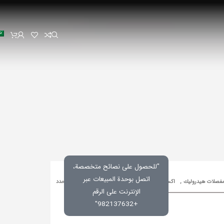
"للحصول على نصائح متخصصة،
اتصل بوحدة المبيعات عبر
فصلات هيدروليك
,
اكسسوارات الخزائن والمطابخ
رمز المنتج:
غير محدد
الإنترنت على الرقم
+982137632"