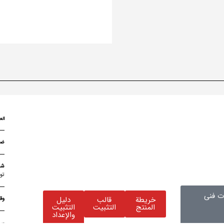
الع
شح
تو
 فنی
خريطة
قالب
دليل
وق
المنتج
التثبيت
التثبيت
والإعداد