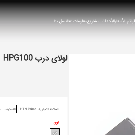
وائم الأسعار
الأحداث
المشاريع
معلومات عنا
اتصل بنا
لولای درب HPG100
العلامة التجارية:
HTN Prime
التصنيف:
م
لون