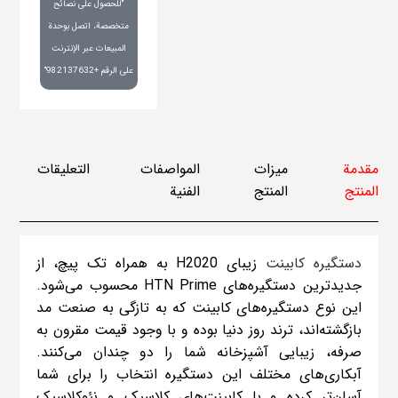
"للحصول على نصائح
متخصصة، اتصل بوحدة
المبيعات عبر الإنترنت
على الرقم +982137632"
مقدمة
ميزات
المواصفات
التعليقات
المنتج
المنتج
الفنية
دستگیره کابینت
زیبای H2020 به همراه تک پیچ، از
جدیدترین دستگیره‌های HTN Prime محسوب می‌شود.
این نوع دستگیره‌های کابینت که به تازگی به صنعت مد
بازگشته‌اند، ترند روز دنیا بوده و با وجود قیمت مقرون به
صرفه، زیبایی آشپزخانه شما را دو چندان می‌کنند.
آبکاری‌های مختلف این دستگیره انتخاب را برای شما
آسان‌تر کرده و با کابینت‌های کلاسیک و نئوکلاسیک