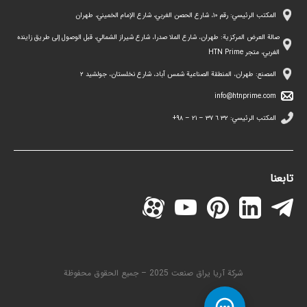
المكتب الرئيسي: رقم ١٠، شارع الحصن الغربي، شارع الإمام الخميني، طهران
صالة العرض المركزية: طهران، شارع الملا صدرا، شارع شيراز الشمالي، قبل الوصول إلى طريق زاينده
الغربي، متجر HTN Prime
المصنع: طهران، المنطقة الصناعية شمس آباد، شارع نخلستان، جولشيد ۲
info@htnprime.com
المكتب الرئيسي:
٣٢ ٦ ٣٧ – ٢١ – ۹۸+
تابعنا
شركة آريا يراق صنعت 2025 – جميع الحقوق محفوظة