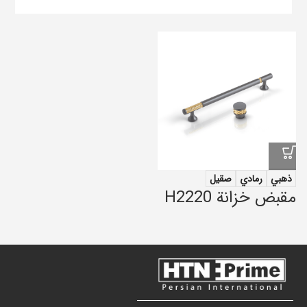
ذهبي
رمادي
صقيل
مقبض خزانة H2220