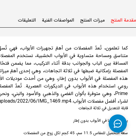
مقدمة المنتج
ميزات المنتج
المواصفات الفنية
التعليقات
كما تعلمون، تُعدّ المفصلات من أهمّ تجهيزات الأبواب، فهي تُس
متناسق ومساحة متساوية في الأبواب الخشبية، نستخدم المفصلات 
المسافة بين الباب والجوانب بدقة أثناء التركيب، مما يضمن فتحًا وإ
المفصلة بإمكانية ضبطها في ثلاثة اتجاهات، وهي إحدى أهمّ ميزاتها
هذه المفصلة في الأبواب بدون إطار، وهي من أحدث موديلات الأبواب
Prime، وهي متوفرة بألوان الفضي والذهبي والأسود والبني، ونح
لشراء أفضل مفصلات الأبواب.https://htnprime.com/wp-content/uploads/2022/06/IMG_1469.mp4
قابلة للتعديل في ثلاثة اتجاهات
يمكن تركيبها في الأبواب بدون إطار
سعة التحميل للمقاس 11.5 سم، 45 كجم لكل زوج من المفصلات