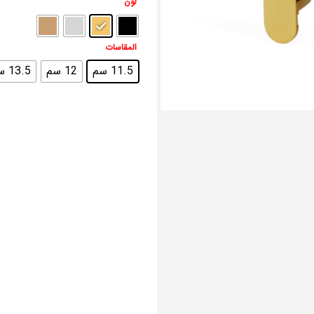
لون
المقاسات
11.5 سم
12 سم
13.5 سم