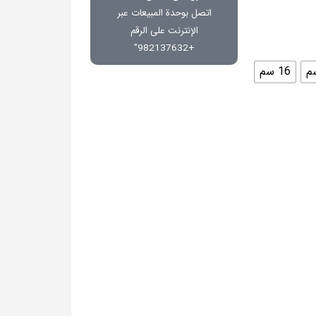
اتصل بوحدة المبيعات عبر
الإنترنت على الرقم
+982137632"
16 سم