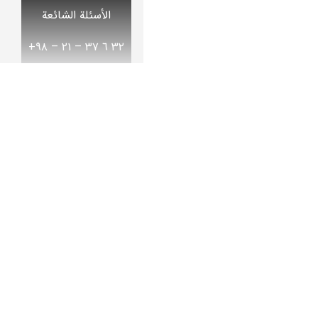
الأسئلة الشائعة
٣٢ ٦ ٣٧ – ٢١ – ۹۸+