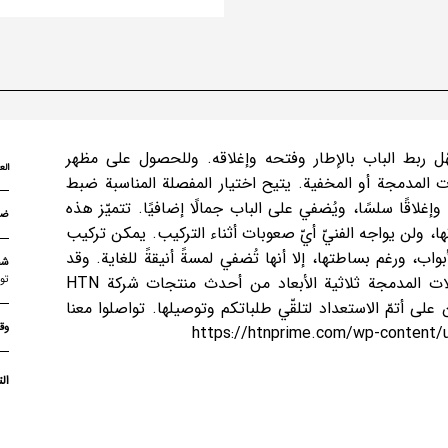
هّل ربط الباب بالإطار وفتحه وإغلاقه. وللحصول على مظهر
الع
المدمجة أو المخفية. يتيح اختيار المفصلة المناسبة ضبط
غلاقًا سلسًا، ويُضفي على الباب جمالًا إضافيًا. تتميّز هذه
، ولن يواجه الفنيّ أيّ صعوبات أثناء التركيب. يمكن تركيب
، ورغم بساطتها، إلا أنها تُضفي لمسةً أنيقةً للغاية. وقد
شح
تو
روعي استخدام هذه الأبواب في الديكورات العصرية. تُعدّ المفصلات المدمجة ثلاثية الأبعاد من أحدث منتجات شركة HTN
ن على أتمّ الاستعداد لتلقّي طلباتكم وتوصيلها. تواصلوا معنا
وق
ال